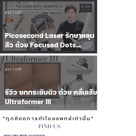
ยาว 1 นาที
Picosecond Laser รักษาหลุม
สิว ด้วย Focused Dots
Handpiece ที่เดียว ที่ Kritthada
Clinic
ยาว 1 นาที
รีวิว ยกกระชับผิว ด้วย คลื่นเสียง
Ultraformer III
"ทุกหัตถการทำโดยแพทย์เท่านั้น"
FIND US
สาขา Little Walk บางนาตราด