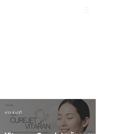
KRITTHADA CLINIC
LASER AND AESTHETIC CENTER
ยาว 4 นาที