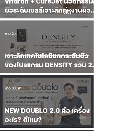
Vitaran + CureJet นวัตกรรมกู้
ผิวระดับเซลล์เจาะลึกคู่หูงานผิว
แบบไม่ต้องใช้เข็ม ที่ Kritthada
Clinic บางนา
ยาว 2 นาที
เจาะลึกเทคโนโลยียกกระชับผิว
ของโปรแกรม DENSITY รวม 2
เทคโนโลยี RF ที่ดีที่สุดไว้ในช็อต
เดียว
ยาว 3 นาที
NEW DOUBLO 2.0 คือ เครื่อง
อะไร? ดีไหม?