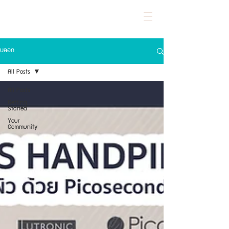
KRITTHADA CLINIC
LASER AND AESTHETIC CENTER
บล็อก
All Posts
All Posts
Getting
Started
Your
Community