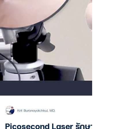
Krit Buranayotchkul, MD.