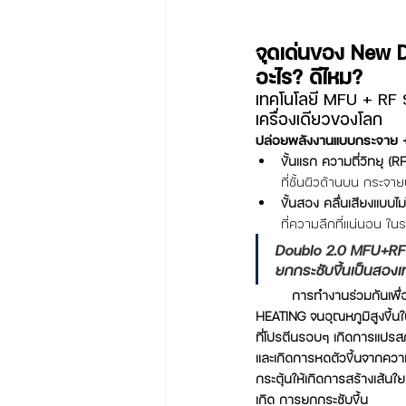
จุดเด่นของ New D
อะไร? ดีไหม?
เทคโนโลยี MFU + RF 
เครื่องเดียวของโลก
ปล่อยพลังงานแบบกระจาย +
ขั้นแรก ความถี่วิทยุ (RF
ที่ชั้นผิวด้านบน กระจา
ขั้นสอง คลื่นเสียงแบบไ
ที่ความลึกที่แน่นอน ในระ
Doublo 2.0 MFU+RF สิ
ยกกระชับขึ้นเป็นสองเท
การทำงานร่วมกันเพื
HEATING จนอุณหภูมิสูงขึ้น
ที่โปรตีนรอบๆ เกิดการแปรส
และเกิดการหดตัวขึ้นจากควา
กระตุ้นให้เกิดการสร้างเส้น
เกิด การยกกระชับขึ้น