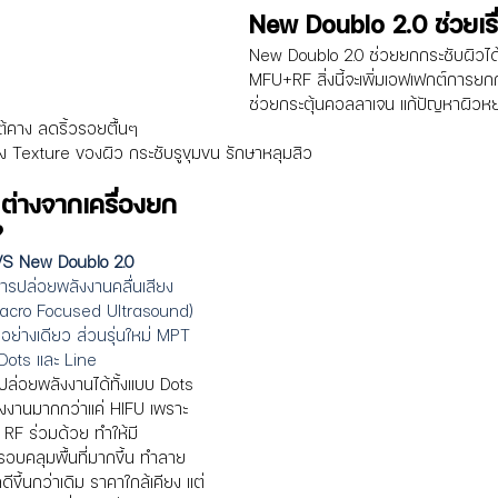
New Doublo 2.0 ช่วยเรื
New Doublo 2.0 ช่วยยกกระชับผิวได
MFU+RF สิ่งนี้จะเพิ่มเอฟเฟกต์การยกกร
ช่วยกระตุ้นคอลลาเจน แก้ปัญหาผิวหย
ต้คาง ลดริ้วรอยตื้นๆ
่อง Texture ของผิว กระชับรูขุมขน รักษาหลุมสิว
ต่างจากเครื่องยก
?
VS New Doublo 2.0
ารปล่อยพลังงานคลื่นเสียง 
acro Focused Ultrasound) 
อย่างเดียว ส่วนรุ่นใหม่ MPT 
 Dots และ Line
ล่อยพลังงานได้ทั้งแบบ Dots 
งงานมากกว่าแค่ HIFU เพราะ
RF ร่วมด้วย ทำให้มี
ครอบคลุมพื้นที่มากขึ้น ทำลาย
ลดีขึ้นกว่าเดิม ราคาใกล้เคียง แต่