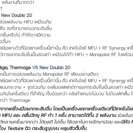
า พลังงานที่มากกว่า 
PT
 New Doublo 2.0
ล่อยพลังงาน HIFU เหมือนกัน 
 คือ จอที่สามารถบอกระดับชั้น
ูกชั้นหรือไม่ ทำให้อาจมีความ
ออื่นๆ
ยีเฉพาะตัวที่มีเฉพาะเครื่องนี้เท่านั้น คือ เทคโนโลยี MFU + RF Synergy เครื
กต์การยกกระชับขึ้นเป็นสองเท่า เหมือนได้ทำ HIFU + Monopolar RF ไปพร้อมก
igio, Thermage 
VS New Doublo 2.0
ะเป็นการปล่อยพลังงาน Monopolar RF เพียงอย่างเดียว
ยีเฉพาะตัวที่มีเฉพาะเครื่องนี้เท่านั้น คือ เทคโนโลยี MFU + RF Synergy เครื
แบบกระจาย + จุดร่วมกัน จะเพิ่มเอฟเฟกต์การยกกระชับขึ้นเป็นสองเท่า เหมื
ันในครั้งเดียว ที่สำคัญ เจ็บน้อยกว่า หลังทำแทบจะไม่บวม ไม่ต้องพักพื้น 
ยากว่า Thermage
กเครื่องมือยกกระชับอื่น โดยเป็นเครื่องแรกเครื่องเดียวที่มีเทคโนโลย
ยง MFU และ คลื่นวิทยุ RF ทำ 1 ครั้ง สามารถได้ทั้ง 2 พลังงาน 
ช่วยใน
้หลายครั้งมากกว่า ได้ผลดี ไม่เจ็บ ใช้เวลาในการรักษาน้อย และ
มีหัว
่อง Texture ผิว กระชับรูขุมขน หลุมสิวตื้นขึ้น