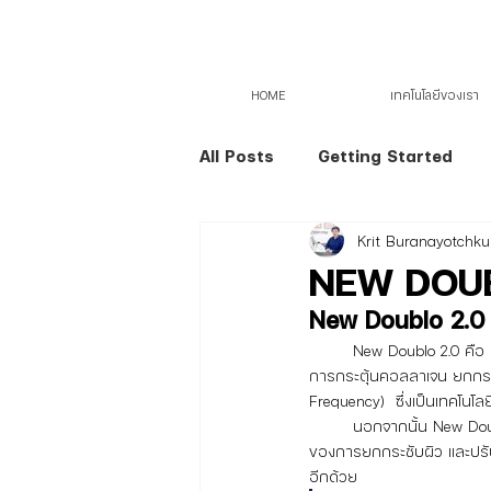
HOME
เทคโนโลยีของเรา
All Posts
Getting Started
Krit Buranayotchkul
NEW DOUBL
	New Doublo 2.0 คือ เครื่องมือในการยกกระชับผิว ที่มาพร้อมกับ Synergy Effect เป็นการรวม 2 พลังงานสำคัญใน
การกระตุ้นคอลลาเจน ยกกระชั
Frequency)  ซึ่งเป็นเทคโนโลยี
	นอกจากนั้น New Doublo 2.0 ยังมีหัวที่มีลักษณะเป็นเข็มเล็กๆ หรือ Microneedle RF ที่จะมาช่วยเสริมการรักษาทั้งในแง่
ของการยกกระชับผิว และปรับ T
อีกด้วย