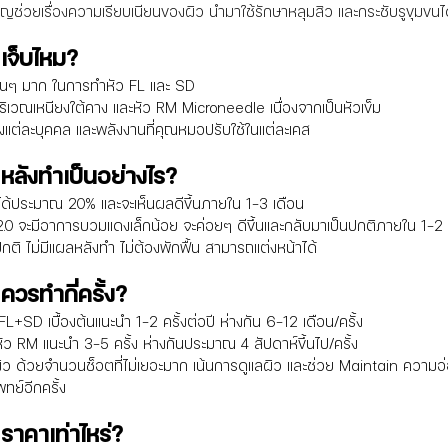
ัญช่วยเรื่องความเรียบเนียนของผิว นำมาใช้รักษาหลุมสิว และกระชับรูขุมขนไ
เจ็บไหม?
ออื่นๆ มาก ในการทำหัว FL และ SD
นบริเวณเหนียงใต้คาง และหัว RM Microneedle เนื่องจากเป็นหัวเข็ม
าของแต่ละบุคคล และพลังงานที่คุณหมอปรับใช้ในแต่ละเคส
หลังทำเป็นอย่างไร?
ได้ประมาณ 20% และจะเห็นผลดีขึ้นภายใน 1-3 เดือน
0 จะมีอาการบวมแดงเล็กน้อย จะค่อยๆ ดีขึ้นและกลับมาเป็นปกติภายใน 1-2 
ปกติ ไม่มีแผลหลังทำ ไม่ต้องพักฟื้น สามารถแต่งหน้าได้
วรทำกี่ครั้ง?
+SD เบื้องต้นแนะนำ 1-2 ครั้งต่อปี ห่างกัน 6-12 เดือน/ครั้ง
ว RM แนะนำ 3-5 ครั้ง ห่างกันประมาณ 4 สัปดาห์ขึ้นไป/ครั้ง
ว ด้วยจำนวนช็อตที่ไม่เยอะมาก เน้นการดูแลผิว และช่วย Maintain ความอ่อ
ทย์อีกครั้ง
าคาเท่าไหร่?