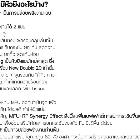
ีหัวยิงอะไรบ้าง?
 เป็นการปล่อยพลังงานแบบ 
งานได้ 2 แบบ
นสูง
เส้นตรง จะครอบคลุมพื้นที่ใน
การเก็บกระชับ ยกแก้ม ลดความ
ม ยกคิ้ว ลดแก้มห้อย
 เป็นหัวยิงแบบใหม่ล่าสุด ซึ่ง
รื่อง New Doublo 2.0 เท่านั้น
จาย + จุดร่วมกัน
 ให้เกิดภาวะ
ng ทำให้เกิดความร้อนทั่วๆ 
ยนของเลือด เพิ่ม Tissue 
ังงาน MFU ออกมาเป็นจุด เพื่อ
ัน ได้ผลดี ทำให้ผิวแน่น
MFU+RF Synergy Effect สิ่งนี้จะเพิ่มเอฟเฟกต์การยกกระชับขึ้นเ
ำคัญ 
L เพื่อช่วยเสริมให้ผลการยกกระชับของหัว FL ยิ่งดีขึ้นได้ด้วย
 เป็นการปล่อยพลังงานผ่านเข็ม 
ผ่านปลายเข็มที่อุณหภูมิ 60-70 องศา กระตุ้นการสร้างคอลลาเจนและอิลาสตินใ