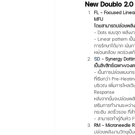
New Doublo 2.0 ม
FL - Focused Linear
MFU 
โดยสามารถปล่อยพลัง
- Dots แบบจุด พลังงา
- Linear pattern เป็น
การรักษาได้มาก เน้น
หย่อนคล้อย ลดร่องแก้
SD
 - Synergy Dotting
เป็นลิขสิทธ์เฉพาะของเค
- เป็นการปล่อย
แบบกระ
ที่เรียกว่า Pre-Heati
บริเวณ เพิ่มการไหลเวี
Response 
หลังจากนั้นจะปล่อยพล
เสริมการทำงานระหว่างก
กระชับ ลดริ้วรอย ที่ส
- สามารถทำคู่กับหัว F
RM - Microneedle RF
ปล่อยพลังงานวิทยุเป็น