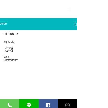
KRITTHADA CLINIC
LASER AND AESTHETIC CENTER
บล็อก
All Posts
All Posts
FIND US
OPENING HOURS
Getting
LITTLE WALK บางนา
Started
สาขา Little Walk บางนาตราด
วันจันทร์ - วันอาทิตย์ 11:30 - 20:30น.
ติดกับ รพ.ไทยนครินทร์
769 ห้อง A4 อาคาร Little walk บางนา
ปิดทุกวันพฤหัสบดี
Your
ถนน บางนา-ตราด เขตบางนา แขวบางนา
Community
กรุงเทพมหานคร
098-271-7778
LINE@:
@kritthadaclinic
kritthadaclinic@gmail.com