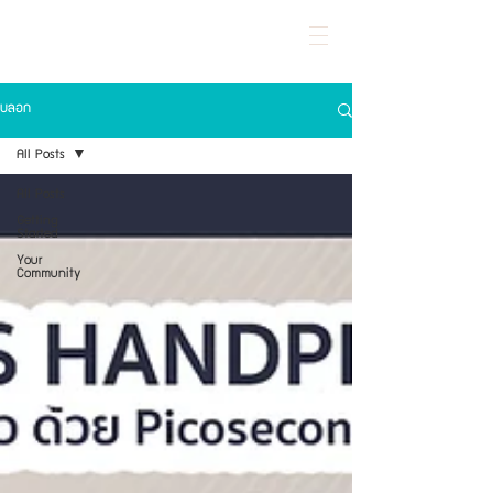
KRITTHADA CLINIC
LASER AND AESTHETIC CENTER
บล็อก
All Posts
All Posts
Getting
Started
Your
Community