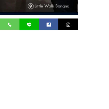
Krit Buranayotchkul, MD.
Picosecond Laser ที่
Kritthada Clinic บางนา
ตอบโจทย์ทุกปัญหาผิว
วันนี้ นพ.กฤษณ์ บูรณโยชน์กุล แพทย์ประจำ
Kritthada Clinic ได้เข้าร่วมประชุมในหัวข้อ
"Picoplus, Power and True Versatility Beyond
Tattoos"...