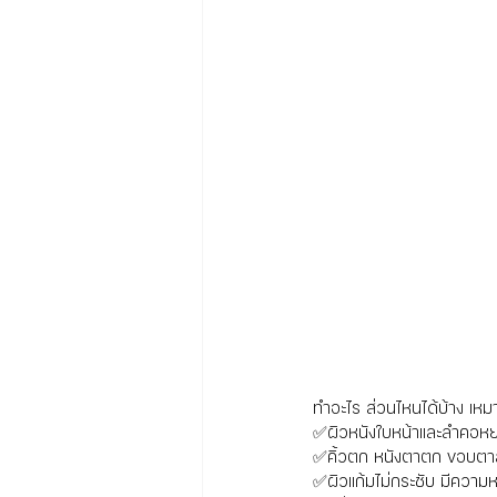
ทำอะไร ส่วนไหนได้บ้าง เหมา
✅ผิวหนังใบหน้าและลำคอหย
✅คิ้วตก หนังตาตก ขอบตา
✅ผิวแก้มไม่กระชับ มีความ