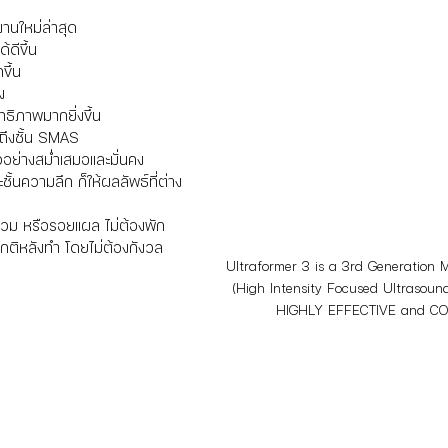
านใหม่ล่าสุด
ดีขึ้น
ึ้น
ง 
ธิภาพมากยิ่งขึ้น
กถึงชั้น SMAS
วอย่างสม่ำเสมอและมั่นคง
ั้นความลึก ก็ให้ผลลัพธ์ที่ต่าง
 บวม หรือรอยแผล ไม่ต้องพัก
ปกติหลังทำ โดยไม่ต้องกังวล
Ultraformer 3 is a 3rd Generation 
(High Intensity Focused Ultrasound
HIGHLY EFFECTIVE and C