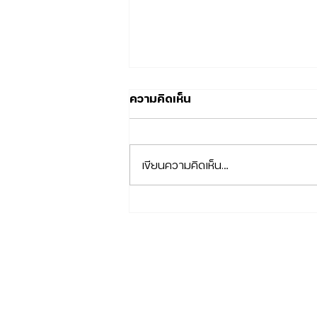
ความคิดเห็น
เขียนความคิดเห็น…
Vitaran + CureJet
นวัตกรรมกู้ผิวระดับเซลล์เจาะ
ลึกคู่หูงานผิวแบบไม่ต้องใช้เข็ม
FIND US
OP
ที่ Kritthada Clinic บางนา
สาขา Little Walk บางนาตราด
LITTLE
ติดกับ รพ.ไทยนครินทร์