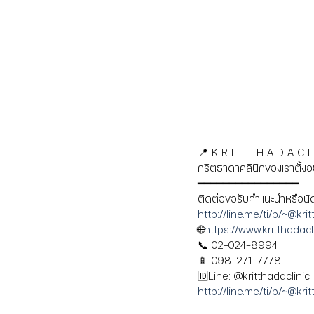
📍 K R I T T H A D A C L 
กริตธาดาคลินิกของเราตั้ง
━━━━━━━━━━━━━━━━
ติดต่อขอรับคำแนะนำหรือนั
http://line.me/ti/p/~@kri
🌐
https://www.kritthadacl
📞 02-024-8994
📱 098-271-7778
🆔Line: @kritthadaclinic
http://line.me/ti/p/~@kri