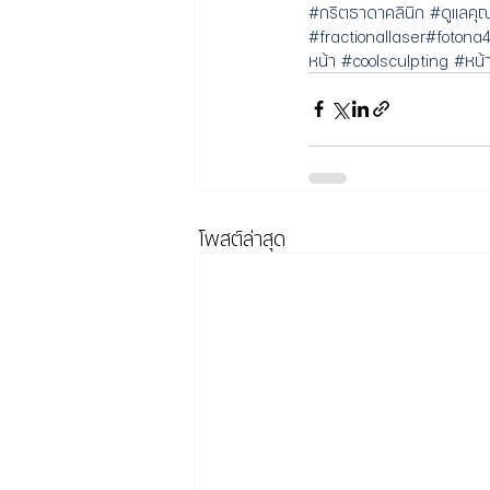
#กริตธาดาคลินิก
#ดูแลคุณ
#fractionallaser
#fotona
หน้า
#coolsculpting
#หน้
โพสต์ล่าสุด