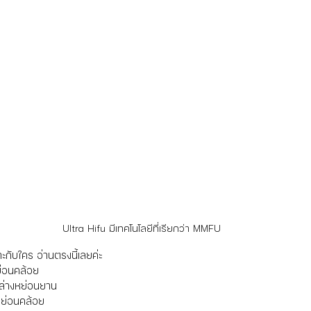
Ultra Hifu มีเทคโนโลยีที่เรียกว่า MMFU
ะกับใคร อ่านตรงนี้เลยค่ะ
่อนคล้อย
ล่างหย่อนยาน
หย่อนคล้อย