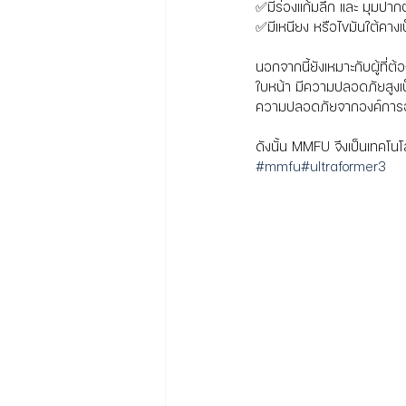
✅มีร่องแก้มลึก และ มุมปา
✅มีเหนียง หรือไขมันใต้คางเป
นอกจากนี้ยังเหมาะกับผู้ที่
ใบหน้า มีความปลอดภัยสูงเ
ความปลอดภัยจากองค์การอา
ดังนั้น MMFU จึงเป็นเทคโน
#mmfu
#ultraformer3