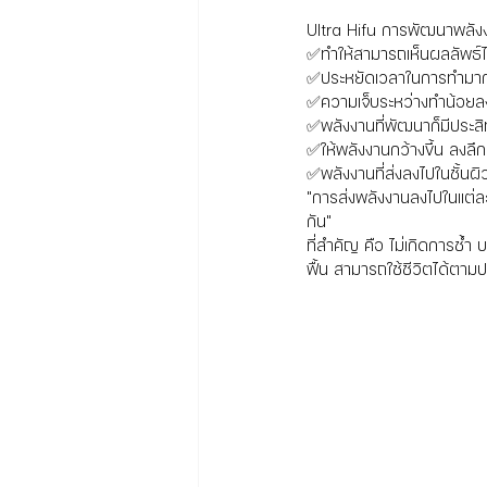
Ultra Hifu การพัฒนาพลังง
✅ทำให้สามารถเห็นผลลัพธ์ได้
✅ประหยัดเวลาในการทำมากข
✅ความเจ็บระหว่างทำน้อยล
✅พลังงานที่พัฒนาก็มีประสิท
✅ให้พลังงานกว้างขึ้น ลงลึ
✅พลังงานที่ส่งลงไปในชั้นผิ
"การส่งพลังงานลงไปในแต่ละช
กัน"
ที่สำคัญ คือ ไม่เกิดการช้ำ
ฟื้น สามารถใช้ชีวิตได้ตาม