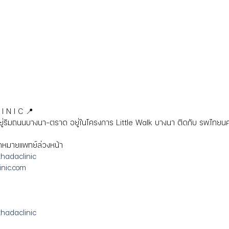
I N I C 📍
อยู่ริมถนนบางนา-ตราด อยู่ในโครงการ Little Walk บางนา ติดกับ รพ.ไทยนค
ดหมายแพทย์ล่วงหน้า 
tthadaclinic
inic.com
tthadaclinic