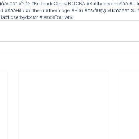
ด้วยความตั้งใจ
#KritthadaClinic
#FOTONA
#Kritthadaclinicรีวิว
#Ult
4d
#รีวิวHifu
#ulthera
#thermage
#Hifu
#กระชับรูขุมขน
#คอลลาเจน
าใส
#Laserbydoctor
#เลเซอร์โดยแพทย์