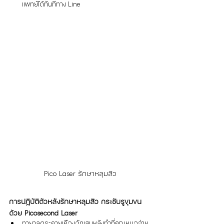
แพทย์ได้ทันทีทาง Line
Pico Laser รักษาหลุมสิว
การปฏิบัติตัวหลังรักษาหลุมสิว กระชับรูขุมขน
ด้วย Picosecond Laser
ทายาลดระคายเคืองอักเสบหลังทำที่คุณหมอจ่าย