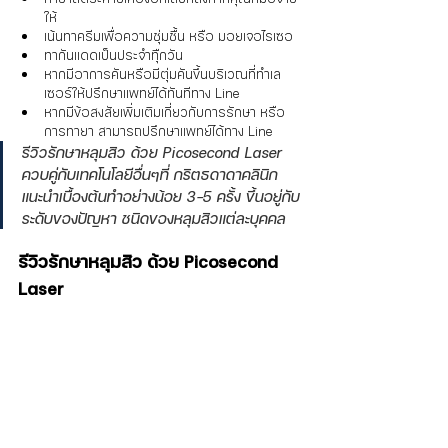
ให้
เน้นทาครีมเพื่อความชุ่มชื้น หรือ มอยเจอไรเซอ
ทากันแดดเป็นประจำทืุกวัน
หากมีอาการคันหรือมีตุ่มคันขึ้นบริเวณที่ทำเล
เซอร์ให้ปรึกษาแพทย์ได้ทันทีทาง Line 
หากมีข้อสงสัยเพิ่มเติมเกี่ยวกับการรักษา หรือ
การทายา สามารถปรึกษาแพทย์ได้ทาง Line
รีวิวรักษาหลุมสิว ด้วย Picosecond Laser 
ควบคู่กับเทคโนโลยีอื่นๆที่ กริตธดาดาคลินิก 
แนะนำเบื้องต้นทำอย่างน้อย 3-5 ครั้ง ขึ้นอยู่กับ
ระดับของปัญหา ชนิดของหลุมสิวแต่ละบุคคล
รีวิวรักษาหลุมสิว ด้วย Picosecond 
Laser