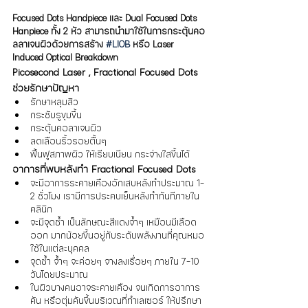
Focused Dots Handpiece และ Dual Focused Dots 
Hanpiece ทั้ง 2 หัว สามารถนำมาใช้ในการกระตุ้นคอ
ลลาเจนผิวด้วยการสร้าง 
#LIOB
 หรือ Laser 
Induced Optical Breakdown
Picosecond Laser , Fractional Focused Dots 
ช่วยรักษาปัญหา
รักษาหลุมสิว
กระชับรูขุมขึ้น
กระตุ้นคอลาเจนผิว
ลดเลือนริ้วรอยตื้นๆ
ฟื้นฟูสภาพผิว ให้เรียบเนียน กระจ่างใสขึ้นได้
อาการที่พบหลังทำ Fractional Focused Dots
จะมีอาการระคายเคืองอักเสบหลังทำประมาณ 1-
2 ชั่วโมง เรามีการประคบเย็นหลังทำทันทีภายใน
คลินิก
จะมีจุดช้ำ เป็นลักษณะสีแดงจ้ำๆ เหมือนมีเลือด
ออก มากน้อยขึ้นอยู่กับระดับพลังงานที่คุณหมอ
ใช้ในแต่ละบุคคล
จุดช้ำ จ้ำๆ จะค่อยๆ จางลงเรื่อยๆ ภายใน 7-10 
วันโดยประมาณ
ในผิวบางคนอาจระคายเคือง จนเกิดการอาการ
คัน หรือตุ่มคันขึ้นบริเวณที่ทำเลเซอร์ ให้ปรึกษา